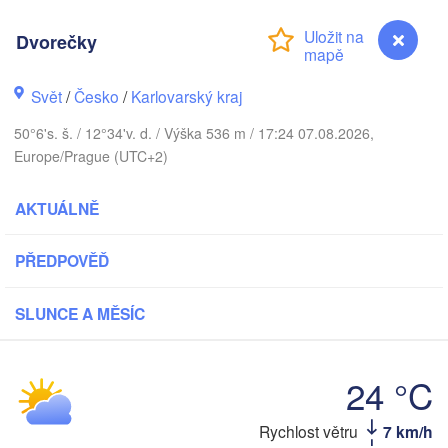
DÁNSKO
København
Dvorečky
Svět
/
Česko
/
Karlovarský kraj
Koszalin
50°6's. š. / 12°34'v. d. / Výška 536 m / 17:24 07.08.2026,
Rostock
Europe/Prague (UTC+2)
Hamburg
Szczecin
AKTUÁLNĚ
B
Bremen
Berlin
PŘEDPOVĚĎ
Poznań
Hannover
Zielona Góra
SLUNCE A MĚSÍC
NĚMECKO
Leipzig
Kassel
Wrocł
Dresden
24 °C
Rychlost větru
7 km/h
Dvorečky
rankfurt am Main
Praha