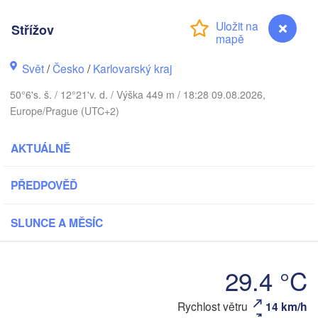
DÁNSKO
København
Střížov
Svět
/
Česko
/
Karlovarský kraj
Koszalin
50°6's. š. / 12°21'v. d. / Výška 449 m / 18:28 09.08.2026,
Rostock
Europe/Prague (UTC+2)
Hamburg
Szczecin
AKTUÁLNĚ
Bremen
Berlin
PŘEDPOVĚĎ
Pozna
Hannover
Zielona Góra
SLUNCE A MĚSÍC
NĚMECKO
Leipzig
Kassel
Wroc
Dresden
29.4 °C
Rychlost větru
14 km/h
Střížov
Frankfurt am Main
Praha