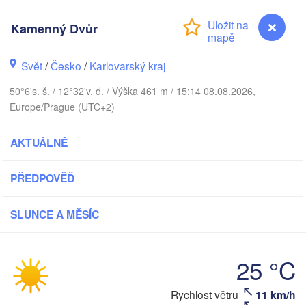
DÁNSKO
København
Kamenný Dvůr
Svět
/
Česko
/
Karlovarský kraj
V
Koszalin
50°6's. š. / 12°32'v. d. / Výška 461 m / 15:14 08.08.2026,
Rostock
Europe/Prague (UTC+2)
Hamburg
Szczecin
AKTUÁLNĚ
B
Bremen
Berlin
PŘEDPOVĚĎ
Poznań
Hannover
Zielona Góra
SLUNCE A MĚSÍC
NĚMECKO
Leipzig
Kassel
Wrocł
Dresden
25 °C
Rychlost větru
11 km/h
Kamenný Dvůr
rankfurt am Main
Praha