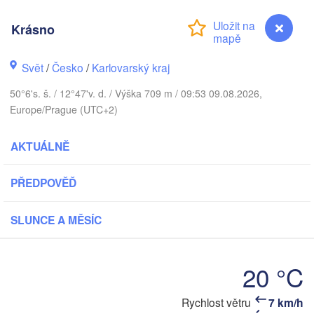
DÁNSKO
København
Krásno
Svět
/
Česko
/
Karlovarský kraj
Koszalin
50°6's. š. / 12°47'v. d. / Výška 709 m / 09:53 09.08.2026,
Rostock
Europe/Prague (UTC+2)
Hamburg
Szczecin
AKTUÁLNĚ
By
Bremen
Berlin
PŘEDPOVĚĎ
Poznań
Hannover
Zielona Góra
SLUNCE A MĚSÍC
NĚMECKO
Leipzig
Kassel
Wrocław
Dresden
20 °C
Krásno
Rychlost větru
7 km/h
nkfurt am Main
Praha