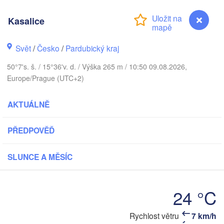
København
Kasalice
Калини
(Kalin
Svět
/
Česko
/
Pardubický kraj
Gdańsk
Koszalin
50°7's. š. / 15°36'v. d. / Výška 265 m / 10:50 09.08.2026,
Rostock
Europe/Prague (UTC+2)
Ols
Szczecin
AKTUÁLNĚ
Bydgoszcz
Berlin
PŘEDPOVĚĎ
Poznań
W
Zielona Góra
SLUNCE A MĚSÍC
Łódź
POLSKO
KO
Leipzig
Wrocław
Dresden
24 °C
Rychlost větru
7 km/h
Kasalice
Praha
Kraków