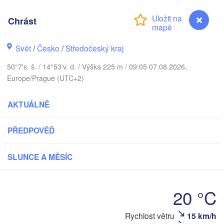
O
København
Chrást
К
(
Svět
/
Česko
/
Středočeský kraj
Gdańsk
Koszalin
50°7's. š. / 14°53'v. d. / Výška 225 m / 09:05 07.08.2026,
Rostock
Europe/Prague (UTC+2)
burg
Szczecin
AKTUÁLNĚ
Bydgoszcz
Berlin
PŘEDPOVĚĎ
Poznań
ver
Zielona Góra
SLUNCE A MĚSÍC
Łódź
POLSK
MECKO
Leipzig
l
Wrocław
Dresden
20 °C
Rychlost větru
15 km/h
Chrást
n
Kr