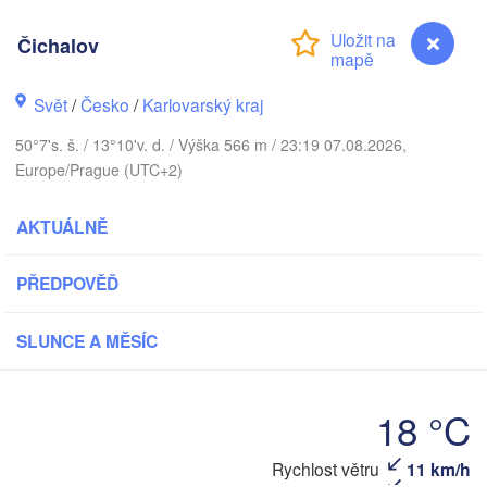
DÁNSKO
København
Čichalov
Svět
/
Česko
/
Karlovarský kraj
Koszalin
50°7's. š. / 13°10'v. d. / Výška 566 m / 23:19 07.08.2026,
Rostock
Europe/Prague (UTC+2)
Hamburg
Szczecin
AKTUÁLNĚ
Bydg
Bremen
Berlin
PŘEDPOVĚĎ
Poznań
Hannover
Zielona Góra
SLUNCE A MĚSÍC
NĚMECKO
Leipzig
Kassel
Wrocław
Dresden
18 °C
Rychlost větru
11 km/h
Čichalov
furt am Main
Praha