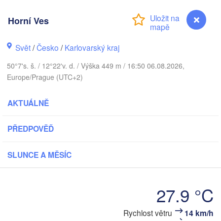
DÁNSKO
København
Horní Ves
Svět
/
Česko
/
Karlovarský kraj
Koszalin
50°7's. š. / 12°22'v. d. / Výška 449 m / 16:50 06.08.2026,
Rostock
Europe/Prague (UTC+2)
Hamburg
Szczecin
AKTUÁLNĚ
Bremen
Berlin
PŘEDPOVĚĎ
Pozna
Hannover
Zielona Góra
SLUNCE A MĚSÍC
NĚMECKO
Leipzig
Kassel
Wroc
Dresden
27.9 °C
Rychlost větru
14 km/h
Horní Ves
Frankfurt am Main
Praha