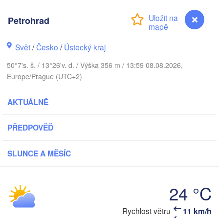
DÁNSKO
København
Petrohrad
Svět
/
Česko
/
Ústecký kraj
G
Koszalin
50°7's. š. / 13°26'v. d. / Výška 356 m / 13:59 08.08.2026,
Rostock
Europe/Prague (UTC+2)
Hamburg
Szczecin
V
AKTUÁLNĚ
Bydgos
remen
Berlin
PŘEDPOVĚĎ
Poznań
Hannover
Zielona Góra
SLUNCE A MĚSÍC
NĚMECKO
Leipzig
Kassel
Wrocław
Dresden
24 °C
Rychlost větru
11 km/h
Petrohrad
rt am Main