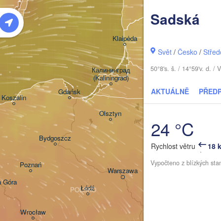
Sadská
Šiauliai
Klaipėda
Svět
/
Česko
/
Střed
LITVA
50°8's. š. / 14°59'v. d.
Калининград

(Kaliningrad)
Viln
AKTUÁLNĚ
PŘED
Gdańsk
Koszalin
Гродна

Olsztyn
(Hrodna)
24 °C
Б
Bydgoszcz
(
Rychlost větru
18 
Vypočteno z blízkých sta
Poznań
Брэст

Warszawa
(Brest)
a Góra
Łódź
POLSKO
Lublin
Wrocław