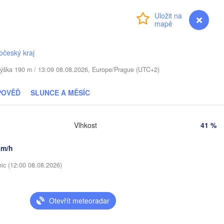
Přihlášení
Premium
myVentusky
Předpověď
Daugavpils
Віцебск

očeský kraj
(Viciebsk)
Смоленск

 / Výška 190 m / 13:09 08.08.2026, Europe/Prague (UTC+2)
(Smolensk)
ius
POVĚĎ
SLUNCE A MĚSÍC
Мінск

Магілёў

(Minsk)
(Mahilioŭ)
Vlhkost
41 %
Брянск

BĚLORUSKO
Бабруйск

аранавічы

(Bryansk)
(Babrujsk)
Baranavičy)
Салігорск

km/h
(Salihorsk)
Гомель

nic (12:00 08.08.2026)
(Homieĺ)
Пінск

Мазыр

(Pinsk)
(Mazyr)
Чернігів

Otevřít meteoradar
(Chernihiv)
Суми

(Sumy)