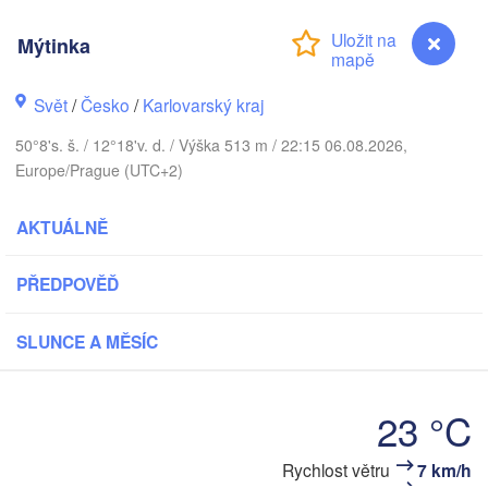
DÁNSKO
København
Mýtinka
Svět
/
Česko
/
Karlovarský kraj
Koszalin
50°8's. š. / 12°18'v. d. / Výška 513 m / 22:15 06.08.2026,
Rostock
Europe/Prague (UTC+2)
Hamburg
Szczecin
AKTUÁLNĚ
Bremen
Berlin
PŘEDPOVĚĎ
Pozn
Hannover
Zielona Góra
SLUNCE A MĚSÍC
NĚMECKO
Leipzig
Kassel
Wroc
Dresden
23 °C
Rychlost větru
7 km/h
Mýtinka
Frankfurt am Main
Praha