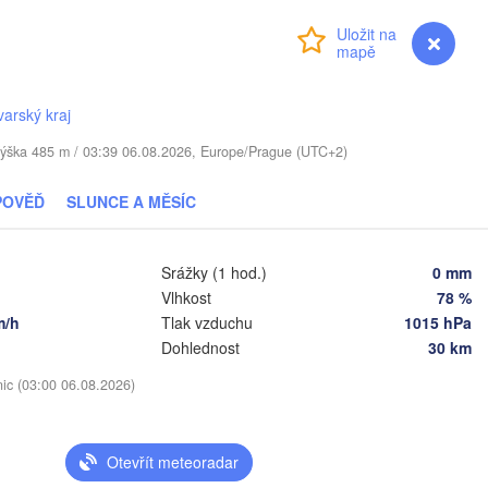
Přihlášení
Premium
myVentusky
Předpověď
i
Daugavpils
Віцебск

varský kraj
(Viciebsk)
TVA
Смоленск

 / Výška 485 m / 03:39 06.08.2026, Europe/Prague (UTC+2)
(Smolensk)
Vilnius
POVĚĎ
SLUNCE A MĚSÍC
Мінск

Магілёў

(Minsk)
(Mahilioŭ)
одна

rodna)
Srážky (1 hod.)
0 mm
BĚLORUSKO
Бабруйск

Баранавічы

Vlhkost
78 %
(Babrujsk)
(Baranavičy)
Салігорск

m/h
Tlak vzduchu
1015 hPa
(Salihorsk)
Гомель

Dohlednost
30 km
(Homieĺ)
Пінск

ст

Мазыр

nic (03:00 06.08.2026)
(Pinsk)
est)
(Mazyr)
Чернігів

(Chernihiv)
Otevřít meteoradar