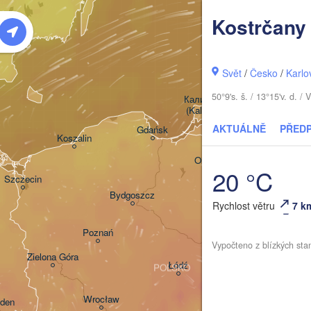
Kostrčany
Šiaulia
Klaipėda
Svět
/
Česko
/
Karlo
LI
50°9's. š. / 13°15'v. d.
Калининград

(Kaliningrad)
AKTUÁLNĚ
PŘED
Gdańsk
Koszalin
Гр
Olsztyn
(H
20 °C
Szczecin
Bydgoszcz
Rychlost větru
7 k
Poznań
Брэ
Warszawa
Vypočteno z blízkých sta
(Br
Zielona Góra
Łódź
POLSKO
Lublin
Wrocław
den