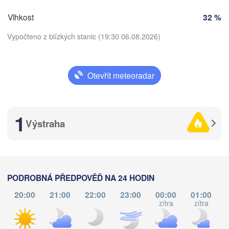
ČESKO
Vlhkost
32 %
Nürnberg
Brno
Vypočteno z blízkých stanic (19:30 06.08.2026)
Stuttgart
Linz
Wien
München
Otevřít meteoradar
V
Salzburg
Stáhnout aplikaci
Zürich
Graz
ARSKO
1
Teplota
Výstraha
P
Ljubljana
Zagreb
2 m nad zemí
Milano
Verona
Venezia
po
út
st
čt
pá
so
ne
CHORVATSKO
PODROBNÁ PŘEDPOVĚĎ NA 24 HODIN
Banja Luka
03. srp
04. srp
05. srp
06. srp
07. srp
08. srp
09. srp
Bologna
BOSN
Genova
20:00
21:00
22:00
23:00
00:00
01:00
HERCE
zítra
zítra
Sa
15
16
17
18
19
20
21
:00
:00
:00
:00
:00
:00
:00
Split