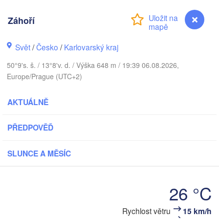
DÁNSKO
København
Záhoří
Svět
/
Česko
/
Karlovarský kraj
Koszalin
50°9's. š. / 13°8'v. d. / Výška 648 m / 19:39 06.08.2026,
Rostock
Europe/Prague (UTC+2)
Hamburg
Szczecin
AKTUÁLNĚ
Bydg
Bremen
Berlin
PŘEDPOVĚĎ
Poznań
Hannover
Zielona Góra
SLUNCE A MĚSÍC
NĚMECKO
Leipzig
Kassel
Wrocław
Dresden
26 °C
Rychlost větru
15 km/h
Záhoří
furt am Main
Praha