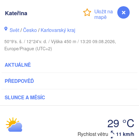
DÁNSKO
København
Kateřina
Svět
/
Česko
/
Karlovarský kraj
50°9's. š. / 12°24'v. d. / Výška 450 m / 13:20 09.08.2026,
Koszalin
Rostock
Europe/Prague (UTC+2)
Hamburg
Szczecin
AKTUÁLNĚ
Bremen
PŘEDPOVĚĎ
Berlin
Pozna
Hannover
Zielona Góra
SLUNCE A MĚSÍC
NĚMECKO
Leipzig
Kassel
Wroc
Dresden
29 °C
Rychlost větru
11 km/h
Kateřina
Frankfurt am Main
Praha