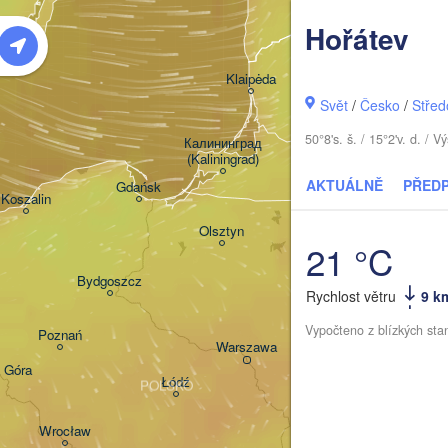
Hořátev
Šiauliai
Klaipėda
Svět
/
Česko
/
Střed
LITVA
50°8's. š. / 15°2'v. d. 
Калининград

(Kaliningrad)
Viln
AKTUÁLNĚ
PŘED
Gdańsk
Koszalin
Гродна

Olsztyn
(Hrodna)
21 °C
Б
Bydgoszcz
(
Rychlost větru
9 k
Vypočteno z blízkých sta
Poznań
Брэст

Warszawa
(Brest)
a Góra
Łódź
POLSKO
Lublin
Wrocław