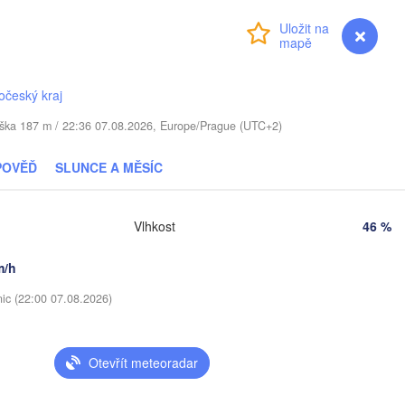
Přihlášení
Premium
myVentusky
Předpověď
Daugavpils
Віцебск

očeský kraj
(Viciebsk)
Смоленск

/ Výška 187 m / 22:36 07.08.2026, Europe/Prague (UTC+2)
(Smolensk)
ius
POVĚĎ
SLUNCE A MĚSÍC
Мінск

Магілёў

(Minsk)
(Mahilioŭ)
Vlhkost
46 %
Брянск

BĚLORUSKO
Бабруйск

аранавічы

(Bryansk)
(Babrujsk)
Baranavičy)
Салігорск

m/h
(Salihorsk)
Гомель

nic (22:00 07.08.2026)
(Homieĺ)
Пінск

Мазыр

(Pinsk)
(Mazyr)
Чернігів

Otevřít meteoradar
(Chernihiv)
Суми

(Sumy)