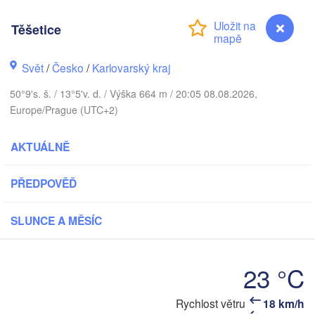
DÁNSKO
København
Těšetice
Svět
/
Česko
/
Karlovarský kraj
50°9's. š. / 13°5'v. d. / Výška 664 m / 20:05 08.08.2026,
Koszalin
Rostock
Europe/Prague (UTC+2)
V
Hamburg
Szczecin
AKTUÁLNĚ
Bydg
Bremen
PŘEDPOVĚĎ
Berlin
Poznań
Hannover
Zielona Góra
SLUNCE A MĚSÍC
NĚMECKO
Leipzig
Kassel
Wrocław
Dresden
23 °C
Rychlost větru
18 km/h
Těšetice
furt am Main
Praha