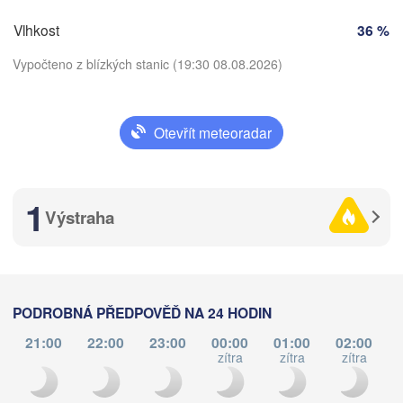
ČESKO
Vlhkost
36 %
Nürnberg
Brno
Vypočteno z blízkých stanic (19:30 08.08.2026)
Stuttgart
Linz
Wien
München
Otevřít meteoradar
Salzburg
Stáhnout aplikaci
Zürich
RAKOUSKO
Graz
ARSKO
1
Teplota
Výstraha
Ljubljana
Zagreb
2 m nad zemí
Milano
Verona
Venezia
st
čt
pá
so
ne
po
út
CHORVATSKO
PODROBNÁ PŘEDPOVĚĎ NA 24 HODIN
Banja Luka
05. srp
06. srp
07. srp
08. srp
09. srp
10. srp
11. srp
Bologna
BOSN
Genova
21:00
22:00
23:00
00:00
01:00
02:00
HERCE
zítra
zítra
zítra
S
15
16
17
18
19
20
21
:00
:00
:00
:00
:00
:00
:00
Split