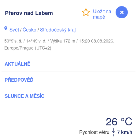
KO
København
Přerov nad Labem
К
Svět
/
Česko
/
Středočeský kraj
V
Gdańsk
50°9's. š. / 14°49'v. d. / Výška 172 m / 15:20 08.08.2026,
Koszalin
Rostock
Europe/Prague (UTC+2)
mburg
Szczecin
AKTUÁLNĚ
Bydgoszcz
PŘEDPOVĚĎ
Berlin
Poznań
over
Zielona Góra
SLUNCE A MĚSÍC
Łód
POLSK
ĚMECKO
Leipzig
l
Wrocław
Dresden
26 °C
Rychlost větru
7 km/h
Přerov nad Labem
n
K