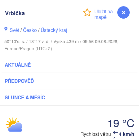
DÁNSKO
København
Vrbička
Svět
/
Česko
/
Ústecký kraj
50°10's. š. / 13°17'v. d. / Výška 439 m / 09:56 09.08.2026,
Koszalin
Rostock
Europe/Prague (UTC+2)
Hamburg
Szczecin
AKTUÁLNĚ
Bydgo
Bremen
PŘEDPOVĚĎ
Berlin
Poznań
Hannover
Zielona Góra
SLUNCE A MĚSÍC
NĚMECKO
Leipzig
Kassel
Wrocław
Dresden
19 °C
Vrbička
Rychlost větru
4 km/h
urt am Main
Praha