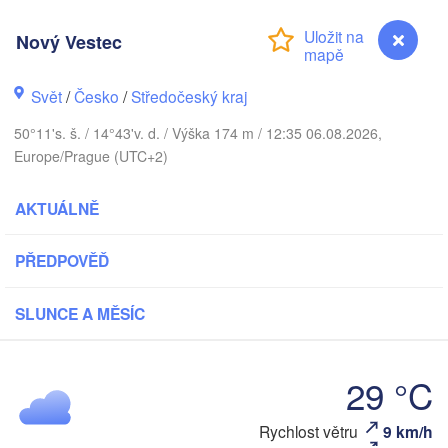
KO
København
Nový Vestec
Svět
/
Česko
/
Středočeský kraj
Gdańsk
50°11's. š. / 14°43'v. d. / Výška 174 m / 12:35 06.08.2026,
Koszalin
Rostock
Europe/Prague (UTC+2)
mburg
Szczecin
AKTUÁLNĚ
Bydgoszcz
PŘEDPOVĚĎ
Berlin
Poznań
over
Zielona Góra
SLUNCE A MĚSÍC
Łód
POLS
ĚMECKO
Leipzig
el
Wrocław
Dresden
29 °C
Nový Vestec
Rychlost větru
9 km/h
in
K