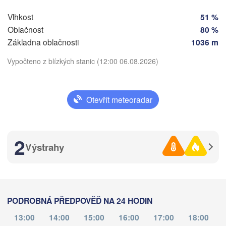
ČESKO
Vlhkost
51 %
Nürnberg
Brno
Oblačnost
80 %
Základna oblačnosti
1036 m
SLOVENS
Linz
Vypočteno z blízkých stanic (12:00 06.08.2026)
Wien
München
Salzburg
Budapes
Stáhnout aplikaci
RAKOUSKO
Otevřít meteoradar
Graz
MAĎARS
Teplota
Pécs
Ljubljana
2
Zagreb
Výstrahy
2 m nad zemí
Verona
Venezia
po
út
st
čt
pá
so
ne
CHORVATSKO
Banja Luka
03. srp
04. srp
05. srp
06. srp
07. srp
08. srp
09. srp
Bologna
BOSNA A 

HERCEGOVINA
PODROBNÁ PŘEDPOVĚĎ NA 24 HODIN
Sarajevo
08
09
10
11
12
13
14
:00
:00
:00
:00
:00
:00
:00
13:00
14:00
15:00
16:00
17:00
18:00
Split