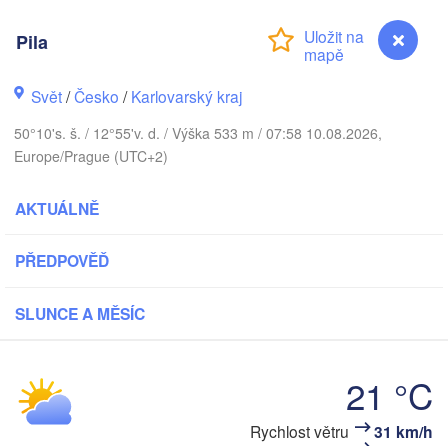
DÁNSKO
København
Pila
Svět
/
Česko
/
Karlovarský kraj
50°10's. š. / 12°55'v. d. / Výška 533 m / 07:58 10.08.2026,
Koszalin
Rostock
Europe/Prague (UTC+2)
Hamburg
Szczecin
AKTUÁLNĚ
Byd
Bremen
PŘEDPOVĚĎ
Berlin
Poznań
Hannover
Zielona Góra
SLUNCE A MĚSÍC
NĚMECKO
Leipzig
Kassel
Wrocław
Dresden
21 °C
Pila
Rychlost větru
31 km/h
kfurt am Main
Praha