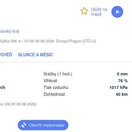
LOTYŠSKO
Přihlášení
Premium
myVentusky
Předpověď
Šiauliai
Daugavpils
varský kraj
Віцебск

(Viciebsk)
LITVA
. / Výška 566 m / 07:05 06.08.2026, Europe/Prague (UTC+2)
Смоленск

(Smolensk)
Vilnius
POVĚĎ
SLUNCE A MĚSÍC
Мінск

Магілёў

(Minsk)
(Mahilioŭ)
Гродна

(Hrodna)
Srážky (1 hod.)
0 mm
BĚLORUSKO
Бабруйск

Баранавічы

Vlhkost
76 %
(Babrujsk)
(Baranavičy)
Салігорск

m/h
Tlak vzduchu
1017 hPa
(Salihorsk)
Dohlednost
40 km
Гомель

(Homieĺ)
Пінск

Брэст

Мазыр

nic (06:00 06.08.2026)
(Pinsk)
(Brest)
(Mazyr)
Чернігів

(Chernihiv)
Otevřít meteoradar