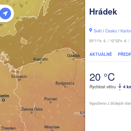
Hrádek
Klaipėda
vn
Svět
/
Česko
/
Karlo
50°11's. š. / 12°32'v. d
Калининград

(Kaliningrad)
AKTUÁLNĚ
PŘED
Gdańsk
Koszalin
Olsztyn
20 °C
Szczecin
Bydgoszcz
Rychlost větru
4 k
erlin
Poznań
Warszawa
Vypočteno z blízkých sta
Zielona Góra
Łódź
POLSKO
Lublin
Wrocław
Dresden