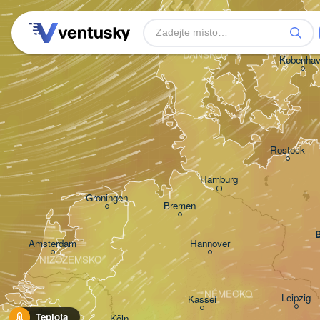
Aarhus
DÁNSKO
Københa
Rostock
Hamburg
Groningen
Bremen
B
Amsterdam
Hannover
NIZOZEMSKO
NĚMECKO
Leipzig
Kassel
Bruxelles 

Teplota
Köln