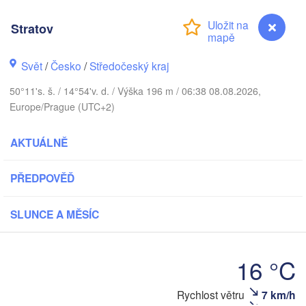
O
København
Stratov
Ка
Svět
/
Česko
/
Středočeský kraj
(
Gdańsk
50°11's. š. / 14°54'v. d. / Výška 196 m / 06:38 08.08.2026,
Koszalin
Rostock
Europe/Prague (UTC+2)
burg
Szczecin
AKTUÁLNĚ
Bydgoszcz
PŘEDPOVĚĎ
Berlin
Poznań
ver
Zielona Góra
SLUNCE A MĚSÍC
Łódź
POLSK
MECKO
Leipzig
V
Wrocław
Dresden
16 °C
Rychlost větru
7 km/h
Stratov
Kr