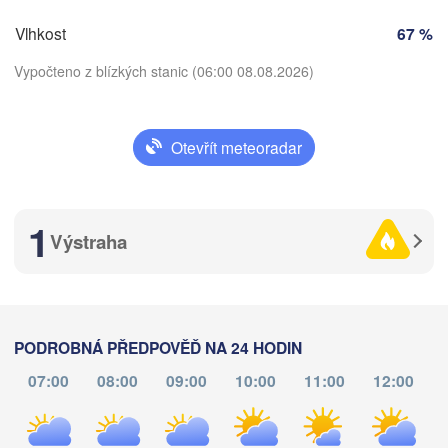
ČESKO
Vlhkost
67 %
Nürnberg
Brno
Vypočteno z blízkých stanic (06:00 08.08.2026)
SLOVENSK
Linz
Wien
München
Otevřít meteoradar
Salzburg
Stáhnout aplikaci
Budapest
RAKOUSKO
Graz
MAĎARS
1
Teplota
Výstraha
S
Pécs
Ljubljana
Zagreb
2 m nad zemí
Verona
Venezia
st
čt
pá
so
ne
po
út
CHORVATSKO
PODROBNÁ PŘEDPOVĚĎ NA 24 HODIN
Banja Luka
05. srp
06. srp
07. srp
08. srp
09. srp
10. srp
11. srp
Bologna
BOSNA A 

07:00
08:00
09:00
10:00
11:00
12:00
HERCEGOVINA
Sarajevo
02
03
04
05
06
07
08
:00
:00
:00
:00
:00
:00
:00
Split