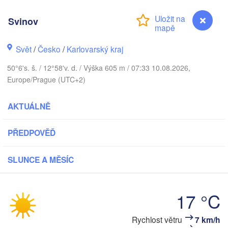
DÁNSKO
København
Svinov
Svět
/
Česko
/
Karlovarský kraj
Koszalin
50°6's. š. / 12°58'v. d. / Výška 605 m / 07:33 10.08.2026,
Rostock
Europe/Prague (UTC+2)
Hamburg
Szczecin
AKTUÁLNĚ
Bydg
Bremen
Berlin
PŘEDPOVĚĎ
Poznań
Hannover
Zielona Góra
SLUNCE A MĚSÍC
NĚMECKO
Leipzig
Kassel
Wrocław
Dresden
17 °C
Rychlost větru
7 km/h
Svinov
kfurt am Main
Praha