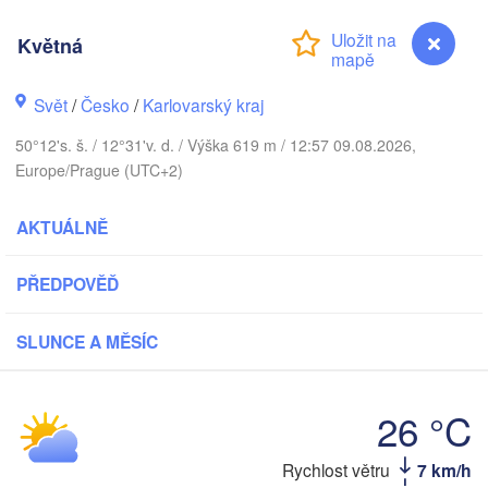
DÁNSKO
København
Květná
Svět
/
Česko
/
Karlovarský kraj
50°12's. š. / 12°31'v. d. / Výška 619 m / 12:57 09.08.2026,
Koszalin
Rostock
Europe/Prague (UTC+2)
Hamburg
Szczecin
AKTUÁLNĚ
B
Bremen
PŘEDPOVĚĎ
Berlin
Pozna
Hannover
Zielona Góra
SLUNCE A MĚSÍC
NĚMECKO
Leipzig
Kassel
Wrocł
Dresden
26 °C
Rychlost větru
7 km/h
Květná
rankfurt am Main
Praha