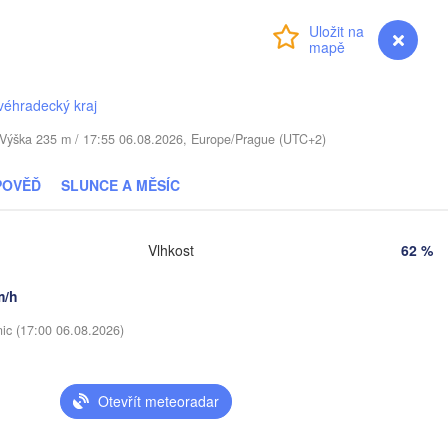
Přihlášení
Premium
myVentusky
Předpověď
augavpils
véhradecký kraj
Віцебск

(Viciebsk)
. / Výška 235 m / 17:55 06.08.2026, Europe/Prague (UTC+2)
Смоленск

(Smolensk)
POVĚĎ
SLUNCE A MĚSÍC
Мінск

Магілёў

(Minsk)
(Mahilioŭ)
Vlhkost
62 %
Брянск

BĚLORUSKO
Бабруйск

вічы

(Bryansk)
О
(Babrujsk)
avičy)
m/h
Салігорск

(
(Salihorsk)
Гомель

nic (17:00 06.08.2026)
(Homieĺ)
ск

Мазыр

nsk)
(Mazyr)
К
(
Чернігів

Otevřít meteoradar
(Chernihiv)
Суми
