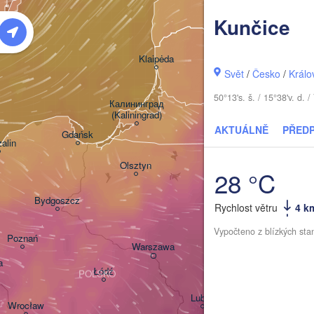
LOTYŠSKO
Kunčice
Šiauliai
D
Klaipėda
Svět
/
Česko
/
Králo
LITVA
50°13's. š. / 15°38'v. d
Калининград

(Kaliningrad)
Vilnius
AKTUÁLNĚ
PŘED
Gdańsk
alin
Гродна

Olsztyn
(Hrodna)
28 °C
Барана
Bydgoszcz
(Baran
Rychlost větru
4 k
Vypočteno z blízkých sta
Poznań
Пін
Брэст

Warszawa
(Pi
(Brest)
a
Łódź
POLSKO
Lublin
Wrocław