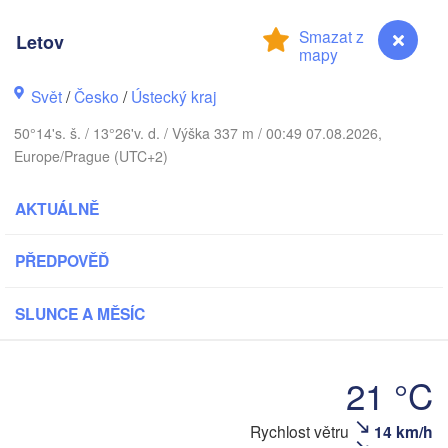
Teplota
Pocitová teplota
Letov
Předpov
Srážky
Radar
Svět
/
Česko
/
Ústecký kraj
Satellite
50°14's. š. / 13°26'v. d. / Výška 337 m / 00:49 07.08.2026,
Rychlost větru
Europe/Prague (UTC+2)
Nárazy větru
Oblačnost
AKTUÁLNĚ
Tlak vzduchu
CAPE
PŘEDPOVĚĎ
Sněhová pokrývka
Vlhkost
SLUNCE A MĚSÍC
Moře
Kvalita ovzduší
Animace větru
21 °C
ECMWF, GFS, ICON, GEM
Rychlost větru
14 km/h