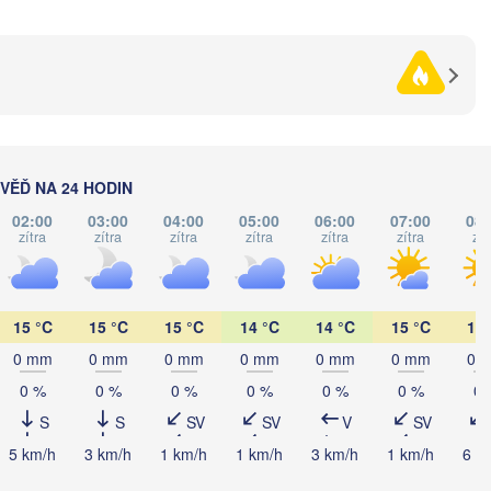
Рівне

Київ

(Rivne)
Житомир

(Kyiv)
(Zhytomyr)
в

v)
Черкаси

Хмельницький

Вінниця

(Cherkasy)
(Khmelnytskyi)
Кременчук
(Vinnytsia)
о-Франківськ

(Kremench
no-Frankivsk)
Кропивницький

UKRAJINA
Чернівці

ĚĎ NA 24 HODIN
(Kropyvnytskyi)
(Chernivtsi)
Кривий Ріг
02:00
03:00
04:00
05:00
06:00
07:00
08:
(Kryvyi Ri
zítra
zítra
zítra
zítra
zítra
zítra
zít
Миколаїв

MOLDAVSKO
Chișinău
(Mykolaiv)
ca
Одеса

15 °C
15 °C
15 °C
14 °C
14 °C
15 °C
17 
(Odesa)
0 mm
0 mm
0 mm
0 mm
0 mm
0 mm
0 
biu
0 %
0 %
0 %
0 %
0 %
0 %
0 
Brașov
RUMUNSKO
Galați
S
S
SV
SV
V
SV
5 km/h
3 km/h
1 km/h
1 km/h
3 km/h
1 km/h
6 k
Севастопол
(Sevastop
București