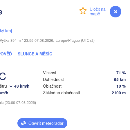
LOTYŠSKO
e
Přihlášení
Premium
myVentusky
Předpověď
Daugavpils
ký kraj
Віцебск

(Viciebsk)
. / Výška 394 m / 23:55 07.08.2026, Europe/Prague (UTC+2)
Смоленск

(Smolensk)
Vilnius
POVĚĎ
SLUNCE A MĚSÍC
Мінск

Магілёў

(Minsk)
(Mahilioŭ)


a)
°C
Vlhkost
71 %
BĚLORUSKO
Бабруйск

Баранавічы

Dohlednost
65 km
(
(Babrujsk)
(Baranavičy)
větru
43 km/h
Oblačnost
10 %
Салігорск

(Salihorsk)
km/h
Základna oblačnosti
2100 m
Гомель

(Homieĺ)
Пінск

Мазыр

nic (23:00 07.08.2026)
(Pinsk)
(Mazyr)
Чернігів

(Chernihiv)
Otevřít meteoradar