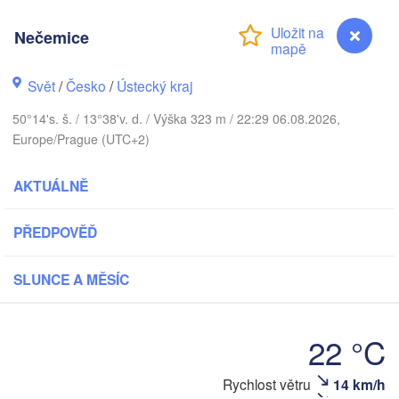
DÁNSKO
København
Nečemice
Svět
/
Česko
/
Ústecký kraj
Gd
50°14's. š. / 13°38'v. d. / Výška 323 m / 22:29 06.08.2026,
Koszalin
Rostock
Europe/Prague (UTC+2)
Hamburg
Szczecin
AKTUÁLNĚ
Bydgosz
emen
PŘEDPOVĚĎ
Berlin
Poznań
Hannover
Zielona Góra
SLUNCE A MĚSÍC
NĚMECKO
Leipzig
Kassel
Wrocław
Dresden
22 °C
Nečemice
Rychlost větru
14 km/h
t am Main