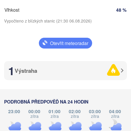
ČESKO
Vlhkost
48 %
Nürnberg
Brno
Vypočteno z blízkých stanic (21:30 06.08.2026)
gart
SLOVE
Linz
Wien
München
Otevřít meteoradar
V
Salzburg
Stáhnout aplikaci
Buda
Graz
MAĎ
1
Teplota
Výstraha
Pécs
Ljubljana
Zagreb
2 m nad zemí
ano
Verona
Venezia
po
út
st
čt
pá
so
ne
PODROBNÁ PŘEDPOVĚĎ NA 24 HODIN
CHORVATSKO
Banja Luka
03. srp
04. srp
05. srp
06. srp
07. srp
08. srp
09. srp
Bologna
BOSNA A 

va
23:00
00:00
01:00
02:00
03:00
04:00
HERCEGOVIN
zítra
zítra
zítra
zítra
zítra
17
18
19
20
21
22
23
Sarajevo
:00
:00
:00
:00
:00
:00
:00
Split