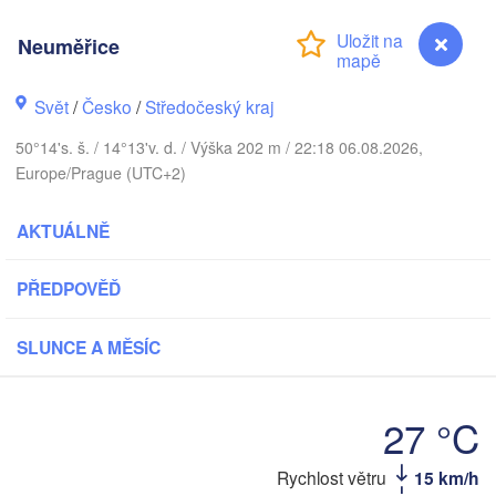
NSKO
København
Neuměřice
Svět
/
Česko
/
Středočeský kraj
Gdańs
50°14's. š. / 14°13'v. d. / Výška 202 m / 22:18 06.08.2026,
Koszalin
Rostock
Europe/Prague (UTC+2)
Hamburg
Szczecin
AKTUÁLNĚ
Bydgoszcz
n
PŘEDPOVĚĎ
Berlin
Poznań
annover
Zielona Góra
SLUNCE A MĚSÍC
PO
NĚMECKO
Leipzig
assel
Wrocław
Dresden
27 °C
Neuměřice
Rychlost větru
15 km/h
 Main