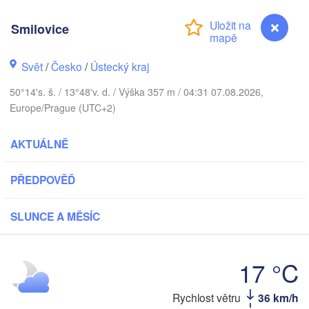
DÁNSKO
København
Smilovice
Svět
/
Česko
/
Ústecký kraj
Gda
50°14's. š. / 13°48'v. d. / Výška 357 m / 04:31 07.08.2026,
Koszalin
Rostock
Europe/Prague (UTC+2)
Hamburg
Szczecin
AKTUÁLNĚ
Bydgoszc
men
PŘEDPOVĚĎ
Berlin
Poznań
Hannover
Zielona Góra
SLUNCE A MĚSÍC
NĚMECKO
Leipzig
Kassel
Wrocław
Dresden
17 °C
Smilovice
Rychlost větru
36 km/h
 am Main