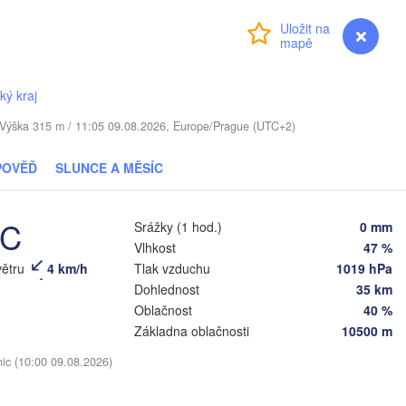
LOTYŠSKO
Přihlášení
Premium
myVentusky
Předpověď
Daugavpils
ký kraj
Віцебск

(Viciebsk)
A
. / Výška 315 m / 11:05 09.08.2026, Europe/Prague (UTC+2)
Смоленск

(Smolensk)
Vilnius
POVĚĎ
SLUNCE A MĚSÍC
Мінск

Магілёў

(Minsk)
(Mahilioŭ)
на

°C
dna)
Srážky (1 hod.)
0 mm
V
BĚLORUSKO
Бабруйск

Баранавічы

Vlhkost
47 %
(Babrujsk)
(Baranavičy)
větru
4 km/h
Tlak vzduchu
1019 hPa
Салігорск

(Salihorsk)
Dohlednost
35 km
Гомель

(Homieĺ)
Oblačnost
40 %
Пінск



Мазыр

(Pinsk)
Základna oblačnosti
10500 m
t)
(Mazyr)
Чернігів

nic (10:00 09.08.2026)
(Chernihiv)