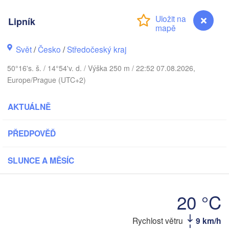
O
København
Lipník
Ка
Svět
/
Česko
/
Středočeský kraj
(
Gdańsk
50°16's. š. / 14°54'v. d. / Výška 250 m / 22:52 07.08.2026,
Koszalin
Rostock
Europe/Prague (UTC+2)
burg
Szczecin
AKTUÁLNĚ
Bydgoszcz
PŘEDPOVĚĎ
Berlin
Poznań
ver
SLUNCE A MĚSÍC
Zielona Góra
Łódź
POLSK
MECKO
Leipzig
Wrocław
Dresden
20 °C
Rychlost větru
9 km/h
Lipník