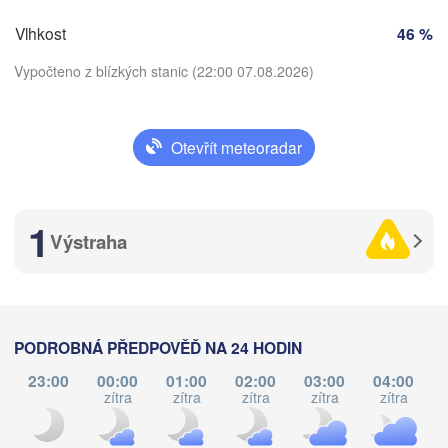
Kr
ČESKO
Vlhkost
46 %
Nürnberg
Brno
Vypočteno z blízkých stanic (22:00 07.08.2026)
SLOVENSK
Linz
Wien
München
Otevřít meteoradar
Salzburg
Stáhnout aplikaci
Budapest
RAKOUSKO
Graz
MAĎARS
1
Teplota
Výstraha
S
Pécs
Ljubljana
2 m nad zemí
Zagreb
Verona
Venezia
út
st
čt
pá
so
ne
po
PODROBNÁ PŘEDPOVĚĎ NA 24 HODIN
CHORVATSKO
Banja Luka
04. srp
05. srp
06. srp
07. srp
08. srp
09. srp
10. srp
Bologna
BOSNA A 

23:00
00:00
01:00
02:00
03:00
04:00
HERCEGOVINA
zítra
zítra
zítra
zítra
zítra
18
19
20
21
22
23
00
Sarajevo
:00
:00
:00
:00
:00
:00
:00
Split