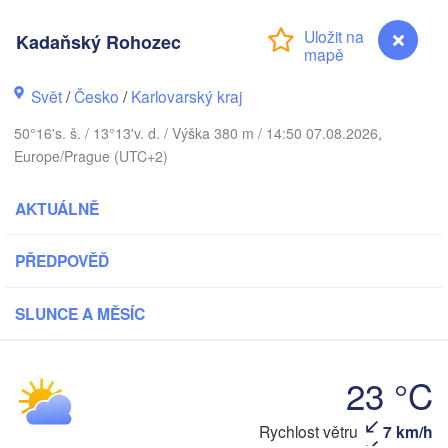
DÁNSKO
København
Kadaňský Rohozec
Svět
/
Česko
/
Karlovarský kraj
50°16's. š. / 13°13'v. d. / Výška 380 m / 14:50 07.08.2026,
Koszalin
Rostock
Europe/Prague (UTC+2)
Hamburg
Szczecin
AKTUÁLNĚ
Bydgo
Bremen
PŘEDPOVĚĎ
Berlin
Poznań
Hannover
SLUNCE A MĚSÍC
Zielona Góra
NĚMECKO
Leipzig
Kassel
Wrocław
Dresden
23 °C
Kadaňský Rohozec
Rychlost větru
7 km/h
urt am Main
Praha