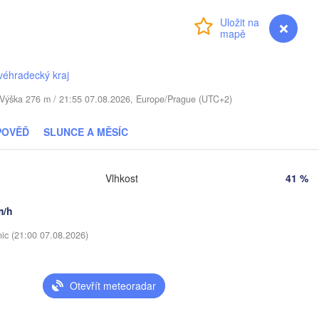
Přihlášení
Premium
myVentusky
Předpověď
ugavpils
véhradecký kraj
Віцебск

(Viciebsk)
. / Výška 276 m / 21:55 07.08.2026, Europe/Prague (UTC+2)
Смоленск

(Smolensk)
POVĚĎ
SLUNCE A MĚSÍC
Мінск

Магілёў

(Minsk)
(Mahilioŭ)
Vlhkost
41 %
Брянск

BĚLORUSKO
Бабруйск

вічы

(Bryansk)
Ор
(Babrujsk)
avičy)
m/h
Салігорск

(O
(Salihorsk)
Гомель

nic (21:00 07.08.2026)
(Homieĺ)
к

Мазыр

nsk)
(Mazyr)
К
(K
Чернігів

Otevřít meteoradar
(Chernihiv)
Суми
