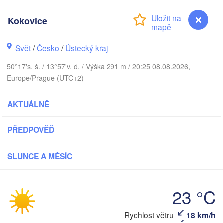
DÁNSKO
København
Kokovice
Svět
/
Česko
/
Ústecký kraj
Gdań
50°17's. š. / 13°57'v. d. / Výška 291 m / 20:25 08.08.2026,
Koszalin
Rostock
Europe/Prague (UTC+2)
V
Hamburg
Szczecin
AKTUÁLNĚ
Bydgoszcz
en
PŘEDPOVĚĎ
Berlin
Poznań
Hannover
SLUNCE A MĚSÍC
Zielona Góra
P
NĚMECKO
Leipzig
Kassel
Wrocław
23 °C
Dresden
Rychlost větru
18 km/h
Kokovice
am Main