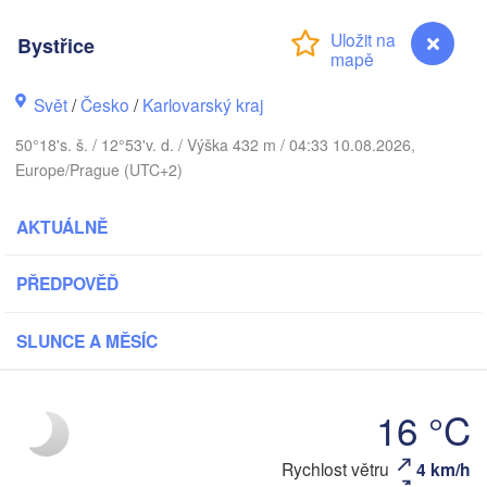
DÁNSKO
København
Bystřice
Svět
/
Česko
/
Karlovarský kraj
50°18's. š. / 12°53'v. d. / Výška 432 m / 04:33 10.08.2026,
Koszalin
Rostock
Europe/Prague (UTC+2)
Hamburg
Szczecin
AKTUÁLNĚ
Byd
Bremen
PŘEDPOVĚĎ
Berlin
Poznań
Hannover
SLUNCE A MĚSÍC
Zielona Góra
NĚMECKO
Leipzig
Kassel
Wrocław
16 °C
Dresden
Bystřice
Rychlost větru
4 km/h
nkfurt am Main