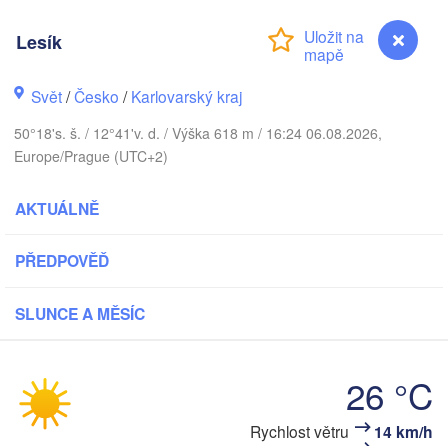
DÁNSKO
København
Lesík
Svět
/
Česko
/
Karlovarský kraj
50°18's. š. / 12°41'v. d. / Výška 618 m / 16:24 06.08.2026,
Koszalin
Rostock
Europe/Prague (UTC+2)
Hamburg
Szczecin
AKTUÁLNĚ
By
Bremen
PŘEDPOVĚĎ
Berlin
Poznań
Hannover
SLUNCE A MĚSÍC
Zielona Góra
NĚMECKO
Leipzig
Kassel
Wrocła
26 °C
Dresden
Lesík
Rychlost větru
14 km/h
ankfurt am Main