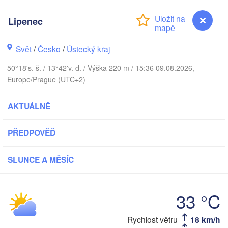
DÁNSKO
København
Lipenec
Svět
/
Česko
/
Ústecký kraj
Gda
50°18's. š. / 13°42'v. d. / Výška 220 m / 15:36 09.08.2026,
Koszalin
Rostock
Europe/Prague (UTC+2)
Hamburg
Szczecin
AKTUÁLNĚ
Bydgoszc
men
PŘEDPOVĚĎ
Berlin
Poznań
Hannover
SLUNCE A MĚSÍC
Zielona Góra
NĚMECKO
Leipzig
Kassel
Wrocław
33 °C
Dresden
Lipenec
Rychlost větru
18 km/h
 am Main