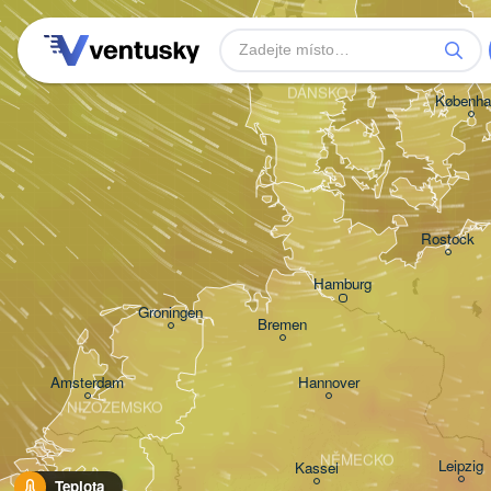
Aarhus
DÁNSKO
Københa
Rostock
Hamburg
Groningen
Bremen
Amsterdam
Hannover
NIZOZEMSKO
NĚMECKO
Leipzig
Kassel
Teplota
Bruxelles 
