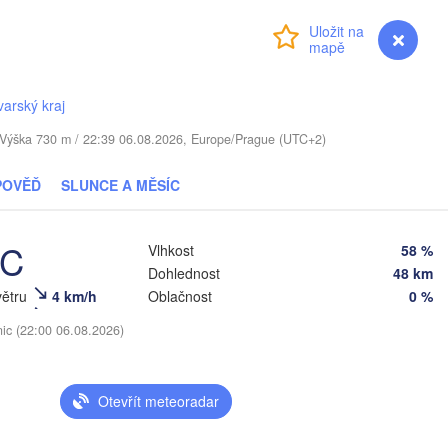
LOTYŠSKO
Přihlášení
Premium
myVentusky
Předpověď
Šiauliai
Daugavpils
varský kraj
Віцебск

(Viciebsk)
LITVA
. / Výška 730 m / 22:39 06.08.2026, Europe/Prague (UTC+2)
Смоленск
(Smolensk
Vilnius
POVĚĎ
SLUNCE A MĚSÍC
Мінск

Магілёў

(Minsk)
(Mahilioŭ)
Гродна

°C
Vlhkost
58 %
(Hrodna)
BĚLORUSKO
Dohlednost
48 km
Бабруйск

Баранавічы

(Babrujsk)
(Baranavičy)
větru
4 km/h
Oblačnost
0 %
Салігорск

(Salihorsk)
Гомель

nic (22:00 06.08.2026)
(Homieĺ)
Пінск

Брэст

Мазыр

(Pinsk)
(Brest)
(Mazyr)
Чернігів

Otevřít meteoradar
(Chernihiv)
n