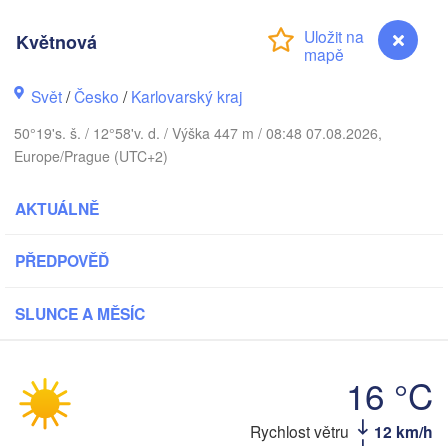
DÁNSKO
København
Květnová
Svět
/
Česko
/
Karlovarský kraj
50°19's. š. / 12°58'v. d. / Výška 447 m / 08:48 07.08.2026,
Koszalin
Rostock
Europe/Prague (UTC+2)
Hamburg
Szczecin
AKTUÁLNĚ
Bydg
Bremen
PŘEDPOVĚĎ
Berlin
Poznań
Hannover
SLUNCE A MĚSÍC
Zielona Góra
NĚMECKO
Leipzig
Kassel
Wrocław
16 °C
Dresden
Rychlost větru
12 km/h
Květnová