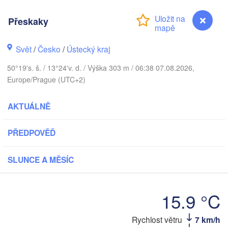
DÁNSKO
København
Přeskaky
Svět
/
Česko
/
Ústecký kraj
50°19's. š. / 13°24'v. d. / Výška 303 m / 06:38 07.08.2026,
G
Koszalin
Rostock
Europe/Prague (UTC+2)
Hamburg
Szczecin
AKTUÁLNĚ
Bydgos
remen
PŘEDPOVĚĎ
Berlin
Poznań
Hannover
SLUNCE A MĚSÍC
Zielona Góra
NĚMECKO
Leipzig
Kassel
Wrocław
15.9 °C
Dresden
Rychlost větru
7 km/h
Přeskaky