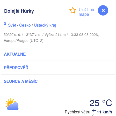
DÁNSKO
København
Dolejší Hůrky
Svět
/
Česko
/
Ústecký kraj
50°20's. š. / 13°37'v. d. / Výška 214 m / 13:33 08.08.2026,
Gd
Koszalin
Rostock
Europe/Prague (UTC+2)
Hamburg
Szczecin
AKTUÁLNĚ
V
Bydgosz
emen
PŘEDPOVĚĎ
Berlin
Poznań
Hannover
SLUNCE A MĚSÍC
Zielona Góra
NĚMECKO
Leipzig
Kassel
Wrocław
25 °C
Dresden
Rychlost větru
11 km/h
Dolejší Hůrky