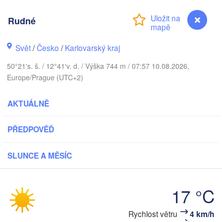
DÁNSKO
København
Rudné
Svět
/
Česko
/
Karlovarský kraj
50°21's. š. / 12°41'v. d. / Výška 744 m / 07:57 10.08.2026,
Koszalin
Rostock
Europe/Prague (UTC+2)
Hamburg
Szczecin
AKTUÁLNĚ
By
Bremen
PŘEDPOVĚĎ
Berlin
Poznań
Hannover
SLUNCE A MĚSÍC
Zielona Góra
NĚMECKO
Leipzig
Kassel
Wrocła
17 °C
Dresden
Rudné
Rychlost větru
4 km/h