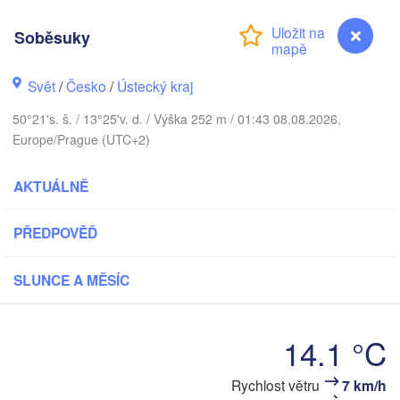
DÁNSKO
København
Soběsuky
Svět
/
Česko
/
Ústecký kraj
50°21's. š. / 13°25'v. d. / Výška 252 m / 01:43 08.08.2026,
G
Koszalin
Rostock
Europe/Prague (UTC+2)
Hamburg
Szczecin
AKTUÁLNĚ
Bydgos
remen
PŘEDPOVĚĎ
Berlin
Poznań
Hannover
V
SLUNCE A MĚSÍC
Zielona Góra
Leipzig
Kassel
Wrocław
14.1 °C
Dresden
Soběsuky
Rychlost větru
7 km/h