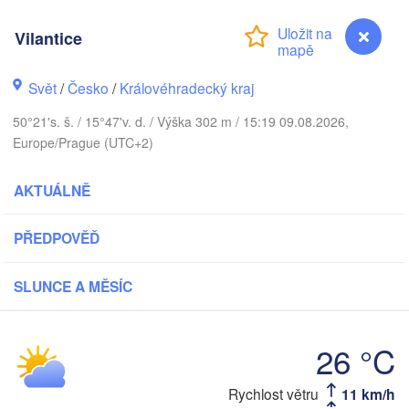
K
København
Vilantice
Калинин
Svět
/
Česko
/
Královéhradecký kraj
(Kalinin
50°21's. š. / 15°47'v. d. / Výška 302 m / 15:19 09.08.2026,
Gdańsk
Koszalin
Europe/Prague (UTC+2)
Rostock
Olszt
AKTUÁLNĚ
Szczecin
Bydgoszcz
PŘEDPOVĚĎ
Berlin
Poznań
Wa
SLUNCE A MĚSÍC
Zielona Góra
Łódź
POLSKO
KO
Leipzig
26 °C
Wrocław
Dresden
Rychlost větru
11 km/h
Vilantice