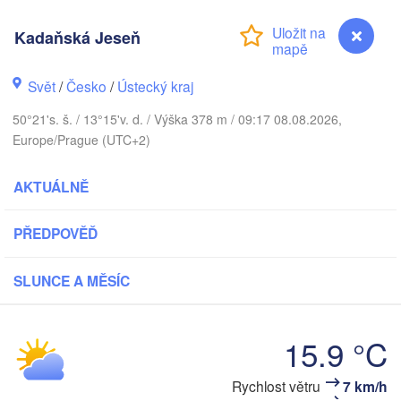
DÁNSKO
København
Kadaňská Jeseň
Svět
/
Česko
/
Ústecký kraj
50°21's. š. / 13°15'v. d. / Výška 378 m / 09:17 08.08.2026,
Koszalin
Europe/Prague (UTC+2)
Rostock
Hamburg
AKTUÁLNĚ
Szczecin
V
Bydgo
Bremen
PŘEDPOVĚĎ
Berlin
Poznań
Hannover
SLUNCE A MĚSÍC
Zielona Góra
NĚMECKO
Leipzig
Kassel
15.9 °C
Wrocław
Dresden
Rychlost větru
7 km/h
Kadaňská Jeseň