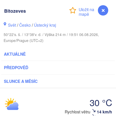
DÁNSKO
København
Bitozeves
Svět
/
Česko
/
Ústecký kraj
50°22's. š. / 13°38'v. d. / Výška 214 m / 19:51 06.08.2026,
Gd
Koszalin
Europe/Prague (UTC+2)
Rostock
Hamburg
AKTUÁLNĚ
Szczecin
Bydgosz
emen
PŘEDPOVĚĎ
Berlin
Poznań
Hannover
SLUNCE A MĚSÍC
Zielona Góra
NĚMECKO
Leipzig
Kassel
30 °C
Wrocław
Dresden
Rychlost větru
14 km/h
Bitozeves