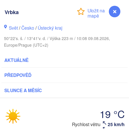
DÁNSKO
København
Vrbka
Svět
/
Česko
/
Ústecký kraj
50°22's. š. / 13°41'v. d. / Výška 223 m / 10:08 09.08.2026,
Gda
Koszalin
Europe/Prague (UTC+2)
Rostock
Hamburg
AKTUÁLNĚ
Szczecin
Bydgoszc
men
PŘEDPOVĚĎ
Berlin
Poznań
Hannover
SLUNCE A MĚSÍC
Zielona Góra
NĚMECKO
Leipzig
Kassel
19 °C
Wrocław
Dresden
Vrbka
Rychlost větru
25 km/h