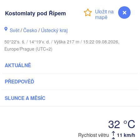
NSKO
København
Kostomlaty pod Řípem
Svět
/
Česko
/
Ústecký kraj
50°22's. š. / 14°19'v. d. / Výška 217 m / 15:22 09.08.2026,
Gdańsk
Koszalin
Europe/Prague (UTC+2)
Rostock
Hamburg
AKTUÁLNĚ
Szczecin
Bydgoszcz
PŘEDPOVĚĎ
Berlin
Poznań
nnover
SLUNCE A MĚSÍC
Zielona Góra
PO
NĚMECKO
Leipzig
ssel
32 °C
Wrocław
Dresden
Kostomlaty pod Řípem
Rychlost větru
11 km/h