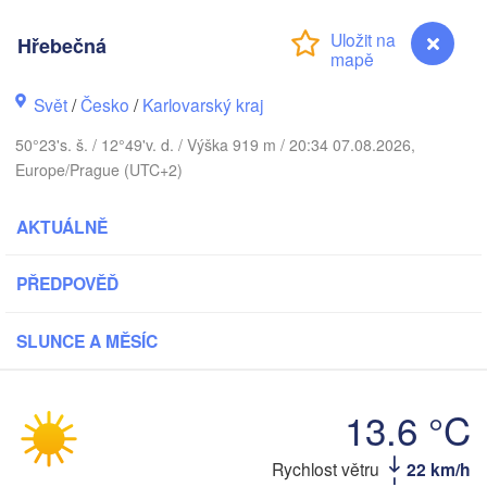
DÁNSKO
København
Hřebečná
Svět
/
Česko
/
Karlovarský kraj
50°23's. š. / 12°49'v. d. / Výška 919 m / 20:34 07.08.2026,
Koszalin
Europe/Prague (UTC+2)
Rostock
Hamburg
AKTUÁLNĚ
Szczecin
Byd
Bremen
PŘEDPOVĚĎ
Berlin
Poznań
Hannover
SLUNCE A MĚSÍC
Zielona Góra
NĚMECKO
Leipzig
Kassel
13.6 °C
Wrocław
Dresden
Hřebečná
Rychlost větru
22 km/h